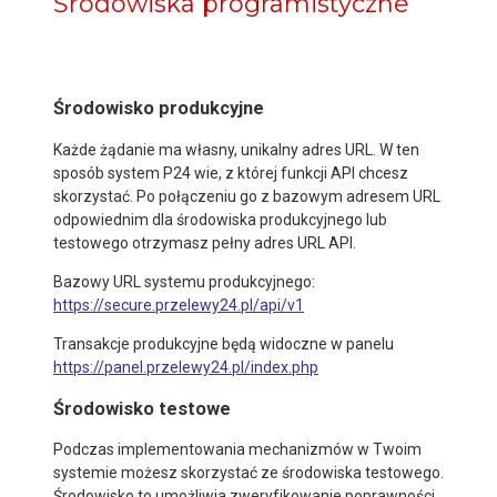
Środowiska programistyczne
Środowisko produkcyjne
Każde żądanie ma własny, unikalny adres URL. W ten
sposób system P24 wie, z której funkcji API chcesz
skorzystać. Po połączeniu go z bazowym adresem URL
odpowiednim dla środowiska produkcyjnego lub
testowego otrzymasz pełny adres URL API.
Bazowy URL systemu produkcyjnego:
https://secure.przelewy24.pl/api/v1
Transakcje produkcyjne będą widoczne w panelu
https://panel.przelewy24.pl/index.php
Środowisko testowe
Podczas implementowania mechanizmów w Twoim
systemie możesz skorzystać ze środowiska testowego.
Środowisko to umożliwia zweryfikowanie poprawności