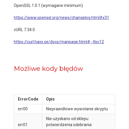
OpenSSL 1.0.1 (wymagane minimum)
https://www.openssl.org/news/changelog.html#x31
cURL 7.34.0
https://curl.haxx.se/docs/manpage.html#--tlsv12
Możliwe kody błędów
ErrorCode
Opis
err00
Nieprawidłowe wywołanie skryptu
Nie uzyskano od sklepu
err01
potwierdzenia odebrania