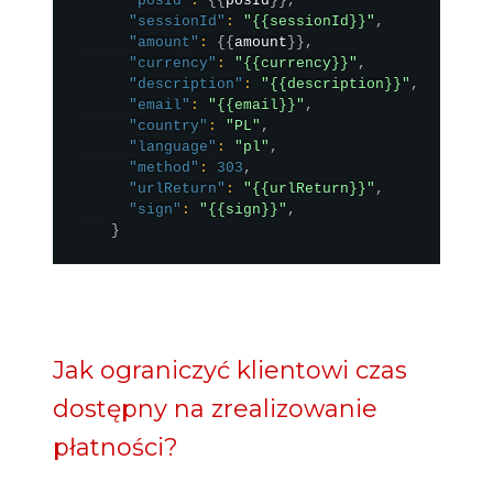
"posId"
:
{
{
posId
}
}
,
"sessionId"
:
"{{sessionId}}"
,
"amount"
:
{
{
amount
}
}
,
"currency"
:
"{{currency}}"
,
"description"
:
"{{description}}"
,
"email"
:
"{{email}}"
,
"country"
:
"PL"
,
"language"
:
"pl"
,
"method"
:
303
,
"urlReturn"
:
"{{urlReturn}}"
,
"sign"
:
"{{sign}}"
,
}
Jak ograniczyć klientowi czas
dostępny na zrealizowanie
płatności?