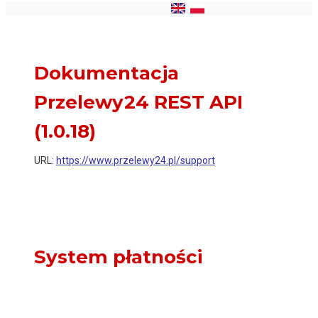
'
'
Dokumentacja
Przelewy24 REST API
(
1.0.18
)
URL:
https://www.przelewy24.pl/support
System płatności