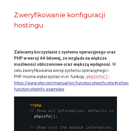
Zweryfikowanie konfiguracji
hostingu
Zalecamy korzystanie z systemu operacyjnego oraz
PHP w wersji 64-bitowej, ze względu na większe
możliwości obliczeniowe oraz większą wydajność.
W
celu zweryfikowania wersji systemu operacyjnego i
PHP można wykorzystać m.in. funkcję
phpinfo()
https://www.php.net/manual/en/function.phpinfo.php#refsect
function.phpinfo-examples
<?php
// Show all information, defaults to INFO_A
phpinfo
(
)
;
// Show just the module information.