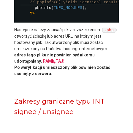
// phpinfo(8) yields identical results.
phpinfo
(
INFO_MODULES
)
;
?>
Następnie należy zapisać plik z rozszerzeniem
i
.php
otworzyć ścieżkę lub adres URL, na którym jest
hostowany plik. Tak utworzony plik musi zostać
umieszczony na Państwa hostingu internetowym -
adres tego pliku nie powinien być nikomu
udostępniany
.
PAMIĘTAJ!
Po weryfikacji umieszczony plik powinien zostać
usunięty z serwera.
Zakresy graniczne typu INT
signed / unsigned